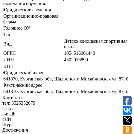
окончания обучения:
Юридические сведения
Организационно-правовая
форма
Головное ОУ
Тип
Детско-юношеская спортивная
Вид
школа
ОГРН
1054516001440
ИНН
4502016890
КПП
Юридический адрес
641870, Курганская обл, Шадринск г, Михайловская ул, 87, б
Фактический адрес
641870, Курганская обл, Шадринск г, Михайловская ул, 87, б
Контакты
тел:
3525352079
факс:
e-mail:
сайт:
skype:
Достижения