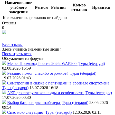
Наименование
Кол-во
учебного
Регион
Рейтинг
Нравится
отзывов
заведения
К сожалению, филиалов не найдено
Отзывы
0
Все отзывы
Здесь учились знаменитые люди?
Посмотреть всех
Обсуждение на форуме
Melbet Промокод Россия 2026: WAP200
Туры (eteqagot)
02.08.2026 16:59
Реально помог, спасибо огромное!
Туры (eteqagot)
19.07.2026 01:43
Соматропин в связке с пептидами: в арсенале спортсмена
Туры (eteqagot)
18.07.2026 16:18
АКБ для погрузчиков: виды и особенности
Туры (eteqagot)
17.07.2026 00:30
Выбор батареи для штабелера
Туры (eteqagot)
28.06.2026
09:54
Спас мою ситуацию
Туры (eteqagot)
12.05.2026 02:11