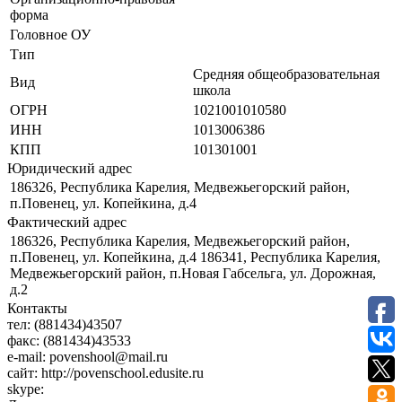
форма
Головное ОУ
Тип
Средняя общеобразовательная
Вид
школа
ОГРН
1021001010580
ИНН
1013006386
КПП
101301001
Юридический адрес
186326, Республика Карелия, Медвежьегорский район,
п.Повенец, ул. Копейкина, д.4
Фактический адрес
186326, Республика Карелия, Медвежьегорский район,
п.Повенец, ул. Копейкина, д.4 186341, Республика Карелия,
Медвежьегорский район, п.Новая Габсельга, ул. Дорожная,
д.2
Контакты
тел:
(881434)43507
факс:
(881434)43533
e-mail:
povenshool@mail.ru
сайт:
http://povenschool.edusite.ru
skype: