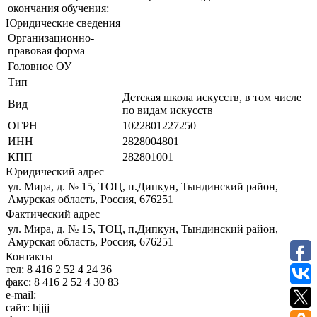
окончания обучения:
Юридические сведения
Организационно-
правовая форма
Головное ОУ
Тип
Детская школа искусств, в том числе
Вид
по видам искусств
ОГРН
1022801227250
ИНН
2828004801
КПП
282801001
Юридический адрес
ул. Мира, д. № 15, ТОЦ, п.Дипкун, Тындинский район,
Амурская область, Россия, 676251
Фактический адрес
ул. Мира, д. № 15, ТОЦ, п.Дипкун, Тындинский район,
Амурская область, Россия, 676251
Контакты
тел:
8 416 2 52 4 24 36
факс:
8 416 2 52 4 30 83
e-mail:
сайт:
hjjjj