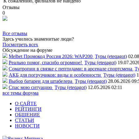
К сожалению, филиалов не найдено
Отзывы
0
Все отзывы
Здесь учились знаменитые люди?
Посмотреть всех
Обсуждение на форуме
Melbet Промокод Россия 2026: WAP200
Туры (eteqagot)
02.08
Реально помог, спасибо огромное!
Туры (eteqagot)
19.07.202
Соматропин в связке с пептидами: в арсенале спортсмена
Ту
АКБ для погрузчиков: виды и особенности
Туры (eteqagot)
1
Выбор батареи для штабелера
Туры (eteqagot)
28.06.2026 09:
Спас мою ситуацию
Туры (eteqagot)
12.05.2026 02:11
все темы форума
О САЙТЕ
РЕЙТИНГИ
ОБЩЕНИЕ
СТАТЬИ
НОВОСТИ