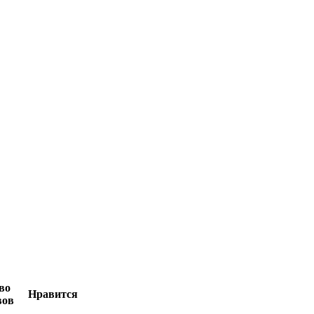
во
Нравится
вов