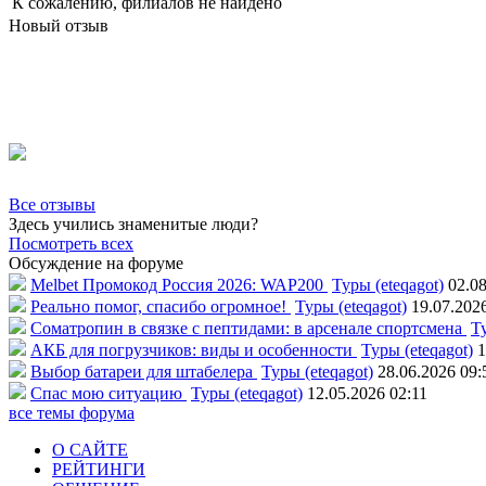
К сожалению, филиалов не найдено
Новый отзыв
Все отзывы
Здесь учились знаменитые люди?
Посмотреть всех
Обсуждение на форуме
Melbet Промокод Россия 2026: WAP200
Туры (eteqagot)
02.08
Реально помог, спасибо огромное!
Туры (eteqagot)
19.07.202
Соматропин в связке с пептидами: в арсенале спортсмена
Ту
АКБ для погрузчиков: виды и особенности
Туры (eteqagot)
1
Выбор батареи для штабелера
Туры (eteqagot)
28.06.2026 09:
Спас мою ситуацию
Туры (eteqagot)
12.05.2026 02:11
все темы форума
О САЙТЕ
РЕЙТИНГИ