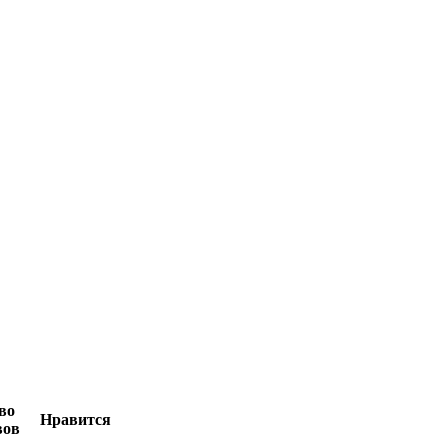
во
Нравится
вов