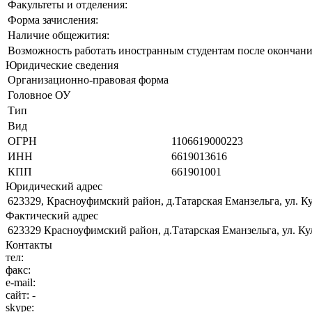
Факультеты и отделения:
Форма зачисления:
Наличие общежития:
Возможность работать иностранным студентам после окончани
Юридические сведения
Организационно-правовая форма
Головное ОУ
Тип
Вид
ОГРН
1106619000223
ИНН
6619013616
КПП
661901001
Юридический адрес
623329, Красноуфимский район, д.Татарская Еманзельга, ул. К
Фактический адрес
623329 Красноуфимский район, д.Татарская Еманзельга, ул. Ку
Контакты
тел:
факс:
e-mail:
сайт:
-
skype: