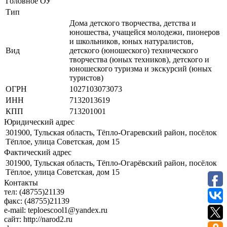
Головное ОУ
Тип
Дома детского творчества, детства и
юношества, учащейся молодежи, пионеров
и школьников, юных натуралистов,
Вид
детского (юношеского) технического
творчества (юных техников), детского и
юношеского туризма и экскурсий (юных
туристов)
ОГРН
1027103073073
ИНН
7132013619
КПП
713201001
Юридический адрес
301900, Тульская область, Тёпло-Огаревский район, посёлок
Тёплое, улица Советская, дом 15
Фактический адрес
301900, Тульская область, Тёпло-Огарёвский район, посёлок
Тёплое, улица Советская, дом 15
Контакты
тел:
(48755)21139
факс:
(48755)21139
e-mail:
teploescool1@yandex.ru
сайт:
http://narod2.ru