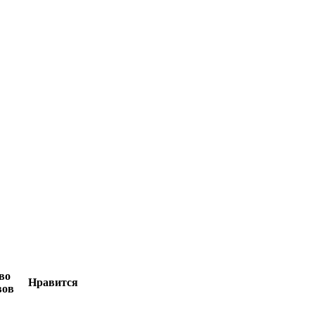
во
Нравится
вов