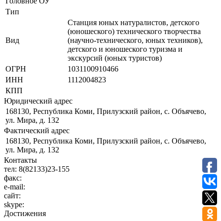
Головное ОУ
Тип
Станция юных натуралистов, детского
(юношеского) технического творчества
Вид
(научно-технического, юных техников),
детского и юношеского туризма и
экскурсий (юных туристов)
ОГРН
1031100910466
ИНН
1112004823
КПП
Юридический адрес
168130, Республика Коми, Прилузский район, с. Объячево,
ул. Мира, д. 132
Фактический адрес
168130, Республика Коми, Прилузский район, с. Объячево,
ул. Мира, д. 132
Контакты
тел:
8(82133)23-155
факс:
e-mail:
сайт:
skype:
Достижения