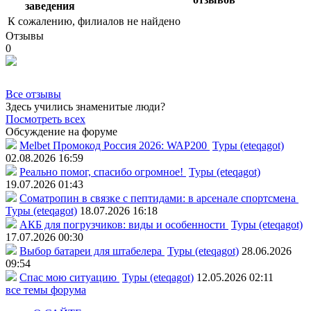
заведения
К сожалению, филиалов не найдено
Отзывы
0
Все отзывы
Здесь учились знаменитые люди?
Посмотреть всех
Обсуждение на форуме
Melbet Промокод Россия 2026: WAP200
Туры (eteqagot)
02.08.2026 16:59
Реально помог, спасибо огромное!
Туры (eteqagot)
19.07.2026 01:43
Соматропин в связке с пептидами: в арсенале спортсмена
Туры (eteqagot)
18.07.2026 16:18
АКБ для погрузчиков: виды и особенности
Туры (eteqagot)
17.07.2026 00:30
Выбор батареи для штабелера
Туры (eteqagot)
28.06.2026
09:54
Спас мою ситуацию
Туры (eteqagot)
12.05.2026 02:11
все темы форума