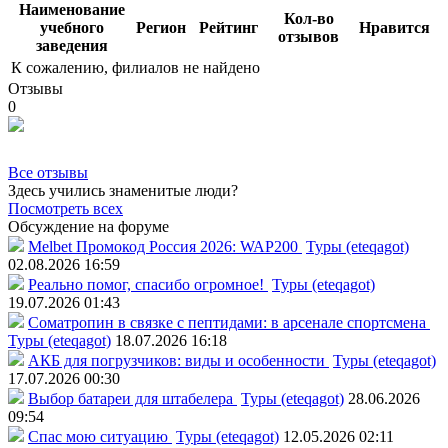
Наименование
Кол-во
учебного
Регион
Рейтинг
Нравится
отзывов
заведения
К сожалению, филиалов не найдено
Отзывы
0
Все отзывы
Здесь учились знаменитые люди?
Посмотреть всех
Обсуждение на форуме
Melbet Промокод Россия 2026: WAP200
Туры (eteqagot)
02.08.2026 16:59
Реально помог, спасибо огромное!
Туры (eteqagot)
19.07.2026 01:43
Соматропин в связке с пептидами: в арсенале спортсмена
Туры (eteqagot)
18.07.2026 16:18
АКБ для погрузчиков: виды и особенности
Туры (eteqagot)
17.07.2026 00:30
Выбор батареи для штабелера
Туры (eteqagot)
28.06.2026
09:54
Спас мою ситуацию
Туры (eteqagot)
12.05.2026 02:11