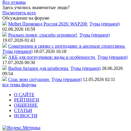
Все отзывы
Здесь учились знаменитые люди?
Посмотреть всех
Обсуждение на форуме
Melbet Промокод Россия 2026: WAP200
Туры (eteqagot)
02.08.2026 16:59
Реально помог, спасибо огромное!
Туры (eteqagot)
19.07.2026 01:43
Соматропин в связке с пептидами: в арсенале спортсмена
Туры (eteqagot)
18.07.2026 16:18
АКБ для погрузчиков: виды и особенности
Туры (eteqagot)
17.07.2026 00:30
Выбор батареи для штабелера
Туры (eteqagot)
28.06.2026
09:54
Спас мою ситуацию
Туры (eteqagot)
12.05.2026 02:11
все темы форума
О САЙТЕ
РЕЙТИНГИ
ОБЩЕНИЕ
СТАТЬИ
НОВОСТИ