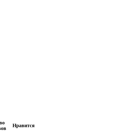
во
Нравится
вов