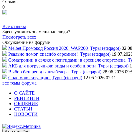
Отзывы
0
Все отзывы
Здесь учились знаменитые люди?
Посмотреть всех
Обсуждение на форуме
Melbet Промокод Россия 2026: WAP200
Туры (eteqagot)
02.08
Реально помог, спасибо огромное!
Туры (eteqagot)
19.07.202
Соматропин в связке с пептидами: в арсенале спортсмена
Ту
АКБ для погрузчиков: виды и особенности
Туры (eteqagot)
1
Выбор батареи для штабелера
Туры (eteqagot)
28.06.2026 09:
Спас мою ситуацию
Туры (eteqagot)
12.05.2026 02:11
все темы форума
О САЙТЕ
РЕЙТИНГИ
ОБЩЕНИЕ
СТАТЬИ
НОВОСТИ