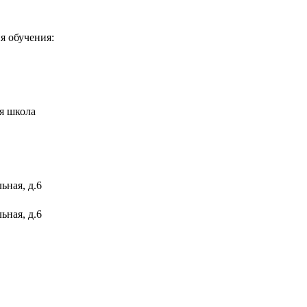
я обучения:
я школа
ьная, д.6
ьная, д.6