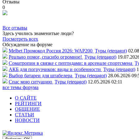
Отзывы
0
Все отзывы
Здесь учились знаменитые люди?
Посмотреть всех
Обсуждение на форуме
Melbet Промокод Россия 2026: WAP200
Туры (eteqagot)
02.08
Реально помог, спасибо огромное!
Туры (eteqagot)
19.07.202
Соматропин в связке с пептидами: в арсенале спортсмена
Ту
АКБ для погрузчиков: виды и особенности
Туры (eteqagot)
1
Выбор батареи для штабелера
Туры (eteqagot)
28.06.2026 09:
Спас мою ситуацию
Туры (eteqagot)
12.05.2026 02:11
все темы форума
О САЙТЕ
РЕЙТИНГИ
ОБЩЕНИЕ
СТАТЬИ
НОВОСТИ