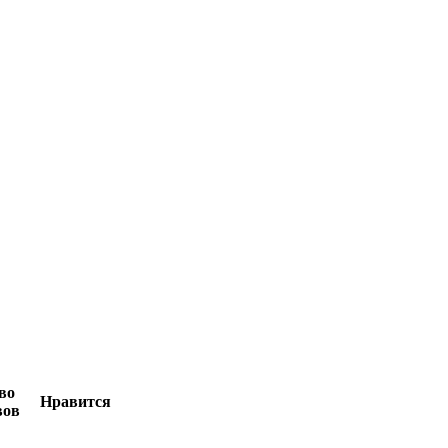
во
Нравится
вов