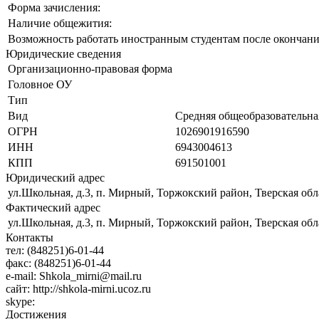
Форма зачисления:
Наличие общежития:
Возможность работать иностранным студентам после окончани
Юридические сведения
Организационно-правовая форма
Головное ОУ
Тип
Вид
Средняя общеобразовательна
ОГРН
1026901916590
ИНН
6943004613
КПП
691501001
Юридический адрес
ул.Школьная, д.3, п. Мирный, Торжокский район, Тверская обл
Фактический адрес
ул.Школьная, д.3, п. Мирный, Торжокский район, Тверская обл
Контакты
тел:
(848251)6-01-44
факс:
(848251)6-01-44
e-mail:
Shkola_mirni@mail.ru
сайт:
http://shkola-mirni.ucoz.ru
skype:
Достижения