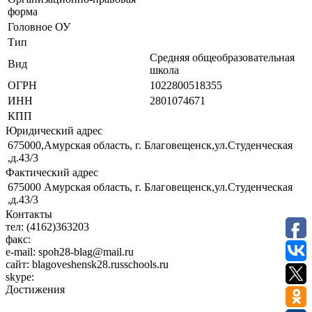
форма
Головное ОУ
Тип
Средняя общеобразовательная
Вид
школа
ОГРН
1022800518355
ИНН
2801074671
КПП
Юридический адрес
675000,Амурская область, г. Благовещенск,ул.Студенческая
,д.43/3
Фактический адрес
675000 Амурская область, г. Благовещенск,ул.Студенческая
,д.43/3
Контакты
тел:
(4162)363203
факс:
e-mail:
spoh28-blag@mail.ru
сайт:
blagoveshensk28.russchools.ru
skype:
Достижения