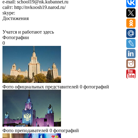
e-mail:
school19@nk.kubannet.ru
сайт:
http://nvkoosh19.narod.ru/
skype:
Достижения
Учатся и работают здесь
Фотографии
0
Фото официальных представителей
0 фотографий
Фото преподавателей
0 фотографий