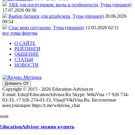
АКБ для погрузчиков: виды и особенности
Туры (eteqagot)
17.07.2026 00:30
Выбор батареи для штабелера
Туры (eteqagot)
28.06.2026
09:54
Спас мою ситуацию
Туры (eteqagot)
12.05.2026 02:11
все темы форума
О САЙТЕ
РЕЙТИНГИ
ОБЩЕНИЕ
СТАТЬИ
НОВОСТИ
Добавить ОУ
Copyright © 2015 - 2026 Education-Advisor.ru
E-mail: Edu@EducationAdvisor.Ru Skype: WikiVisa +7 926 734-
03-33, +7 926 274-03-33, Visa@VikiVisa.Ru. Бесплатные
консультации https://t.me/wikivisa_chat
 soon
EducationAdvisor можно купить