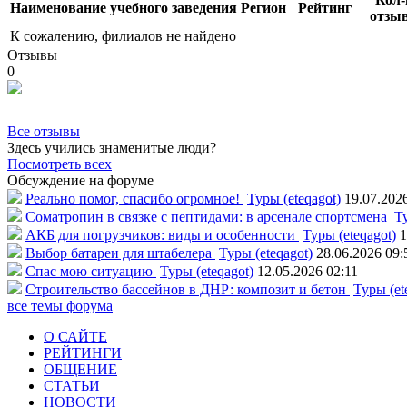
Наименование учебного заведения
Регион
Рейтинг
отзы
К сожалению, филиалов не найдено
Отзывы
0
Все отзывы
Здесь учились знаменитые люди?
Посмотреть всех
Обсуждение на форуме
Реально помог, спасибо огромное!
Туры (eteqagot)
19.07.202
Соматропин в связке с пептидами: в арсенале спортсмена
Ту
АКБ для погрузчиков: виды и особенности
Туры (eteqagot)
1
Выбор батареи для штабелера
Туры (eteqagot)
28.06.2026 09:
Спас мою ситуацию
Туры (eteqagot)
12.05.2026 02:11
Строительство бассейнов в ДНР: композит и бетон
Туры (et
все темы форума
О САЙТЕ
РЕЙТИНГИ
ОБЩЕНИЕ
СТАТЬИ
НОВОСТИ