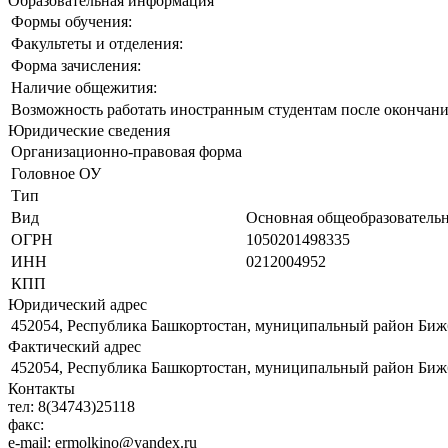
Образовательная информация
Формы обучения:
Факультеты и отделения:
Форма зачисления:
Наличие общежития:
Возможность работать иностранным студентам после окончани
Юридические сведения
Организационно-правовая форма
Головное ОУ
Тип
Вид
Основная общеобразовательн
ОГРН
1050201498335
ИНН
0212004952
КПП
Юридический адрес
452054, Республика Башкортостан, муниципальный район Бижбу
Фактический адрес
452054, Республика Башкортостан, муниципальный район Бижбу
Контакты
тел:
8(34743)25118
факс:
e-mail:
ermolkino@yandex.ru