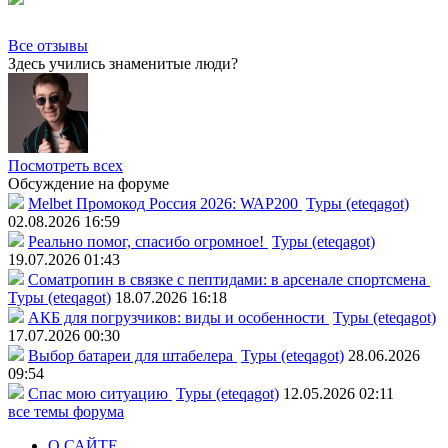
Все отзывы
Здесь учились знаменитые люди?
Посмотреть всех
Обсуждение на форуме
Melbet Промокод Россия 2026: WAP200
Туры (eteqagot)
02.08.2026 16:59
Реально помог, спасибо огромное!
Туры (eteqagot)
19.07.2026 01:43
Соматропин в связке с пептидами: в арсенале спортсмена
Туры (eteqagot)
18.07.2026 16:18
АКБ для погрузчиков: виды и особенности
Туры (eteqagot)
17.07.2026 00:30
Выбор батареи для штабелера
Туры (eteqagot)
28.06.2026
09:54
Спас мою ситуацию
Туры (eteqagot)
12.05.2026 02:11
все темы форума
О САЙТЕ