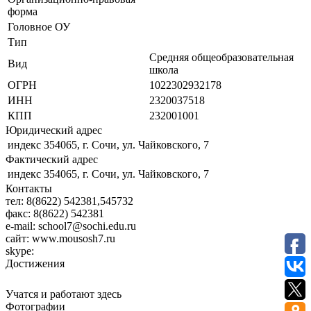
форма
Головное ОУ
Тип
Средняя общеобразовательная
Вид
школа
ОГРН
1022302932178
ИНН
2320037518
КПП
232001001
Юридический адрес
индекс 354065, г. Сочи, ул. Чайковского, 7
Фактический адрес
индекс 354065, г. Сочи, ул. Чайковского, 7
Контакты
тел:
8(8622) 542381,545732
факс:
8(8622) 542381
e-mail:
school7@sochi.edu.ru
сайт:
www.mousosh7.ru
skype:
Достижения
Учатся и работают здесь
Фотографии