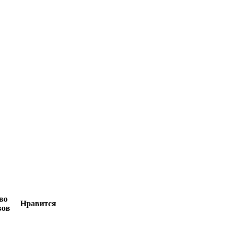
во
Нравится
вов