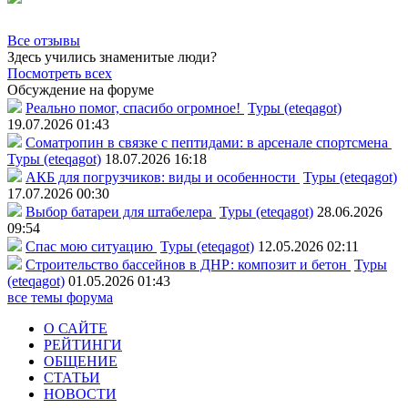
Все отзывы
Здесь учились знаменитые люди?
Посмотреть всех
Обсуждение на форуме
Реально помог, спасибо огромное!
Туры (eteqagot)
19.07.2026 01:43
Соматропин в связке с пептидами: в арсенале спортсмена
Туры (eteqagot)
18.07.2026 16:18
АКБ для погрузчиков: виды и особенности
Туры (eteqagot)
17.07.2026 00:30
Выбор батареи для штабелера
Туры (eteqagot)
28.06.2026
09:54
Спас мою ситуацию
Туры (eteqagot)
12.05.2026 02:11
Строительство бассейнов в ДНР: композит и бетон
Туры
(eteqagot)
01.05.2026 01:43
все темы форума
О САЙТЕ
РЕЙТИНГИ
ОБЩЕНИЕ
СТАТЬИ
НОВОСТИ