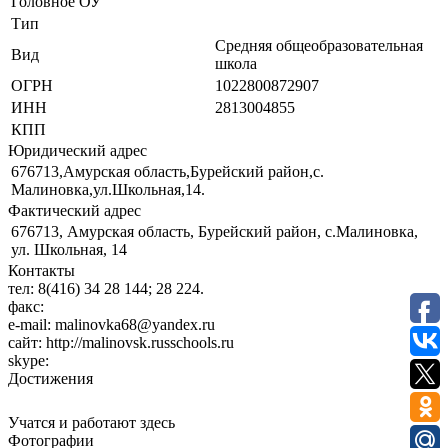
Головное ОУ
Тип
Средняя общеобразовательная
Вид
школа
ОГРН
1022800872907
ИНН
2813004855
КПП
Юридический адрес
676713,Амурская область,Бурейский район,с.
Малиновка,ул.Школьная,14.
Фактический адрес
676713, Амурская область, Бурейский район, с.Малиновка,
ул. Школьная, 14
Контакты
тел:
8(416) 34 28 144; 28 224.
факс:
e-mail:
malinovka68@yandex.ru
сайт:
http://malinovsk.russchools.ru
skype:
Достижения
Учатся и работают здесь
Фотографии