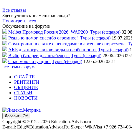
Все отзывы
Здесь учились знаменитые люди?
Посмотреть всех
Обсуждение на форуме
Melbet Промокод Россия 2026: WAP200
Туры (eteqagot)
02.08
Реально помог, спасибо огромное!
Туры (eteqagot)
19.07.202
Соматропин в связке с пептидами: в арсенале спортсмена
Ту
АКБ для погрузчиков: виды и особенности
Туры (eteqagot)
1
Выбор батареи для штабелера
Туры (eteqagot)
28.06.2026 09:
Спас мою ситуацию
Туры (eteqagot)
12.05.2026 02:11
все темы форума
О САЙТЕ
РЕЙТИНГИ
ОБЩЕНИЕ
СТАТЬИ
НОВОСТИ
Добавить ОУ
Copyright © 2015 - 2026 Education-Advisor.ru
E-mail: Edu@EducationAdvisor.Ru Skype: WikiVisa +7 926 734-03-3