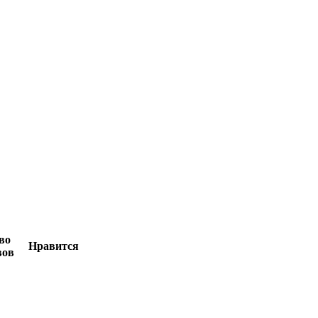
во
Нравится
вов