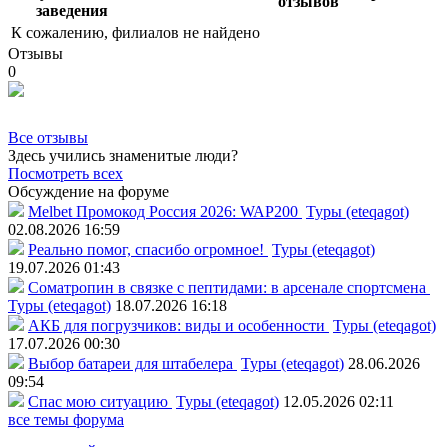
отзывов
заведения
К сожалению, филиалов не найдено
Отзывы
0
Все отзывы
Здесь учились знаменитые люди?
Посмотреть всех
Обсуждение на форуме
Melbet Промокод Россия 2026: WAP200
Туры (eteqagot)
02.08.2026 16:59
Реально помог, спасибо огромное!
Туры (eteqagot)
19.07.2026 01:43
Соматропин в связке с пептидами: в арсенале спортсмена
Туры (eteqagot)
18.07.2026 16:18
АКБ для погрузчиков: виды и особенности
Туры (eteqagot)
17.07.2026 00:30
Выбор батареи для штабелера
Туры (eteqagot)
28.06.2026
09:54
Спас мою ситуацию
Туры (eteqagot)
12.05.2026 02:11
все темы форума