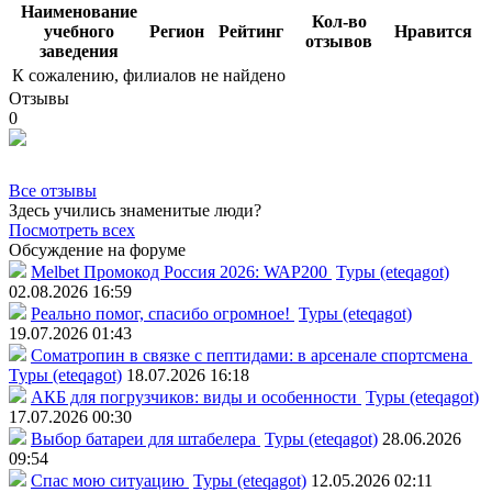
Наименование
Кол-во
учебного
Регион
Рейтинг
Нравится
отзывов
заведения
К сожалению, филиалов не найдено
Отзывы
0
Все отзывы
Здесь учились знаменитые люди?
Посмотреть всех
Обсуждение на форуме
Melbet Промокод Россия 2026: WAP200
Туры (eteqagot)
02.08.2026 16:59
Реально помог, спасибо огромное!
Туры (eteqagot)
19.07.2026 01:43
Соматропин в связке с пептидами: в арсенале спортсмена
Туры (eteqagot)
18.07.2026 16:18
АКБ для погрузчиков: виды и особенности
Туры (eteqagot)
17.07.2026 00:30
Выбор батареи для штабелера
Туры (eteqagot)
28.06.2026
09:54
Спас мою ситуацию
Туры (eteqagot)
12.05.2026 02:11