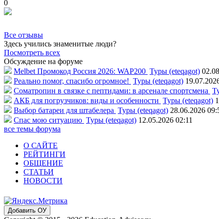
0
Все отзывы
Здесь учились знаменитые люди?
Посмотреть всех
Обсуждение на форуме
Melbet Промокод Россия 2026: WAP200
Туры (eteqagot)
02.08
Реально помог, спасибо огромное!
Туры (eteqagot)
19.07.202
Соматропин в связке с пептидами: в арсенале спортсмена
Ту
АКБ для погрузчиков: виды и особенности
Туры (eteqagot)
1
Выбор батареи для штабелера
Туры (eteqagot)
28.06.2026 09:
Спас мою ситуацию
Туры (eteqagot)
12.05.2026 02:11
все темы форума
О САЙТЕ
РЕЙТИНГИ
ОБЩЕНИЕ
СТАТЬИ
НОВОСТИ
Добавить ОУ