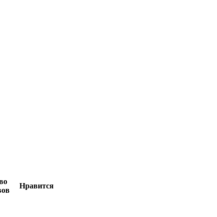
во
Нравится
вов