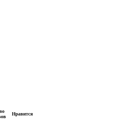
во
Нравится
вов