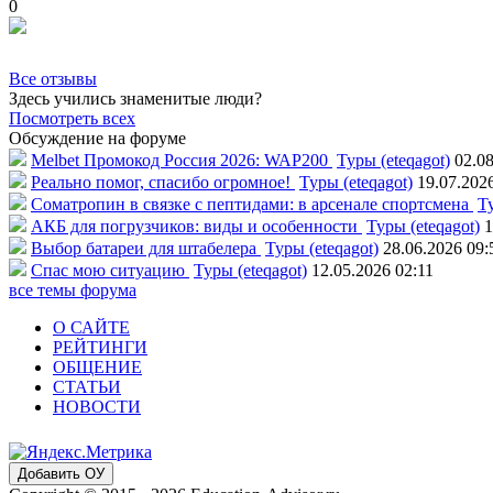
0
Все отзывы
Здесь учились знаменитые люди?
Посмотреть всех
Обсуждение на форуме
Melbet Промокод Россия 2026: WAP200
Туры (eteqagot)
02.08
Реально помог, спасибо огромное!
Туры (eteqagot)
19.07.202
Соматропин в связке с пептидами: в арсенале спортсмена
Ту
АКБ для погрузчиков: виды и особенности
Туры (eteqagot)
1
Выбор батареи для штабелера
Туры (eteqagot)
28.06.2026 09:
Спас мою ситуацию
Туры (eteqagot)
12.05.2026 02:11
все темы форума
О САЙТЕ
РЕЙТИНГИ
ОБЩЕНИЕ
СТАТЬИ
НОВОСТИ
Добавить ОУ