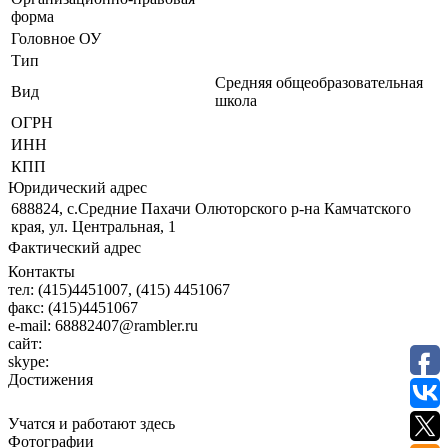
форма
Головное ОУ
Тип
Средняя общеобразовательная
Вид
школа
ОГРН
ИНН
КПП
Юридический адрес
688824, с.Средние Пахачи Олюторского р-на Камчатского
края, ул. Центральная, 1
Фактический адрес
Контакты
тел:
(415)4451007, (415) 4451067
факс:
(415)4451067
e-mail:
68882407@rambler.ru
сайт:
skype:
Достижения
Учатся и работают здесь
Фотографии