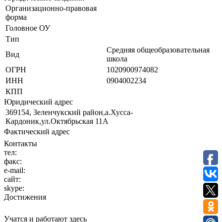
Организационно-правовая
форма
Головное ОУ
Тип
Средняя общеобразовательная
Вид
школа
ОГРН
1020900974082
ИНН
0904002234
КПП
Юридический адрес
369154, Зеленчукский район,а.Хусса-
Кардоник,ул.Октябрьская 11А
Фактический адрес
Контакты
тел:
факс:
e-mail:
сайт:
skype:
Достижения
Учатся и работают здесь