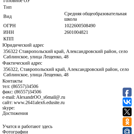
Головное ОУ
Тип
Средняя общеобразовательная
Вид
школа
ОГРН
1022600508490
ИНН
2601004821
КПП
Юридический адрес
356322 Ставропольский край, Александровский район, село
Саблинское, улица Лещенко, 48
Фактический адрес
356322, Ставропольский край, Александровский район, село
Саблинское, улица Лещенко, 48
Контакты
тел:
(86557)34506
факс:
(86557)34506
e-mail:
AlexandrOO_s6mail@.ru
сайт:
www.2641alex6.edusite.ru
skype:
Достижения
Учатся и работают здесь
Фотографии