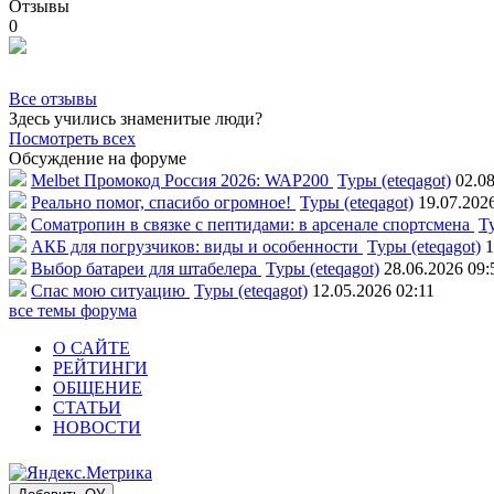
Отзывы
0
Все отзывы
Здесь учились знаменитые люди?
Посмотреть всех
Обсуждение на форуме
Melbet Промокод Россия 2026: WAP200
Туры (eteqagot)
02.08
Реально помог, спасибо огромное!
Туры (eteqagot)
19.07.202
Соматропин в связке с пептидами: в арсенале спортсмена
Ту
АКБ для погрузчиков: виды и особенности
Туры (eteqagot)
1
Выбор батареи для штабелера
Туры (eteqagot)
28.06.2026 09:
Спас мою ситуацию
Туры (eteqagot)
12.05.2026 02:11
все темы форума
О САЙТЕ
РЕЙТИНГИ
ОБЩЕНИЕ
СТАТЬИ
НОВОСТИ