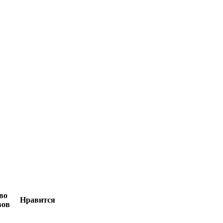
во
Нравится
вов