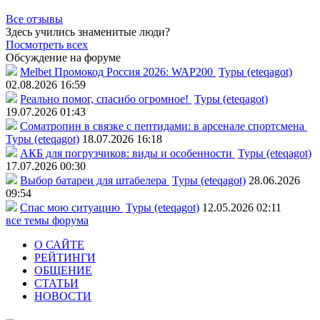
Все отзывы
Здесь учились знаменитые люди?
Посмотреть всех
Обсуждение на форуме
Melbet Промокод Россия 2026: WAP200
Туры (eteqagot)
02.08.2026 16:59
Реально помог, спасибо огромное!
Туры (eteqagot)
19.07.2026 01:43
Соматропин в связке с пептидами: в арсенале спортсмена
Туры (eteqagot)
18.07.2026 16:18
АКБ для погрузчиков: виды и особенности
Туры (eteqagot)
17.07.2026 00:30
Выбор батареи для штабелера
Туры (eteqagot)
28.06.2026
09:54
Спас мою ситуацию
Туры (eteqagot)
12.05.2026 02:11
все темы форума
О САЙТЕ
РЕЙТИНГИ
ОБЩЕНИЕ
СТАТЬИ
НОВОСТИ