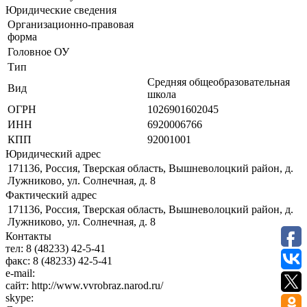
Юридические сведения
Организационно-правовая
форма
Головное ОУ
Тип
Средняя общеобразовательная
Вид
школа
ОГРН
1026901602045
ИНН
6920006766
КПП
92001001
Юридический адрес
171136, Россия, Тверская область, Вышневолоцкий район, д.
Лужниково, ул. Солнечная, д. 8
Фактический адрес
171136, Россия, Тверская область, Вышневолоцкий район, д.
Лужниково, ул. Солнечная, д. 8
Контакты
тел:
8 (48233) 42-5-41
факс:
8 (48233) 42-5-41
e-mail:
сайт:
http://www.vvrobraz.narod.ru/
skype: