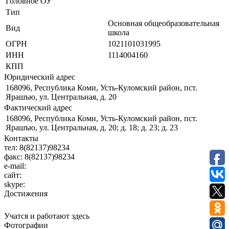
Головное ОУ
Тип
Основная общеобразовательная
Вид
школа
ОГРН
1021101031995
ИНН
1114004160
КПП
Юридический адрес
168096, Республика Коми, Усть-Куломский район, пст.
Ярашъю, ул. Центральная, д. 20
Фактический адрес
168096, Республика Коми, Усть-Куломский район, пст.
Ярашъю, ул. Центральная, д. 20; д. 18; д. 23; д. 23
Контакты
тел:
8(82137)98234
факс:
8(82137)98234
e-mail:
сайт:
skype:
Достижения
Учатся и работают здесь
Фотографии