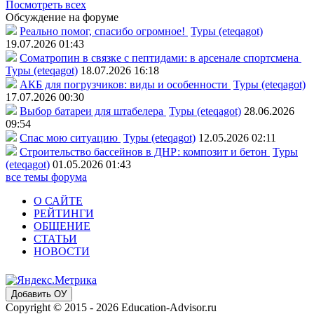
Посмотреть всех
Обсуждение на форуме
Реально помог, спасибо огромное!
Туры (eteqagot)
19.07.2026 01:43
Соматропин в связке с пептидами: в арсенале спортсмена
Туры (eteqagot)
18.07.2026 16:18
АКБ для погрузчиков: виды и особенности
Туры (eteqagot)
17.07.2026 00:30
Выбор батареи для штабелера
Туры (eteqagot)
28.06.2026
09:54
Спас мою ситуацию
Туры (eteqagot)
12.05.2026 02:11
Строительство бассейнов в ДНР: композит и бетон
Туры
(eteqagot)
01.05.2026 01:43
все темы форума
О САЙТЕ
РЕЙТИНГИ
ОБЩЕНИЕ
СТАТЬИ
НОВОСТИ
Добавить ОУ
Copyright © 2015 - 2026 Education-Advisor.ru