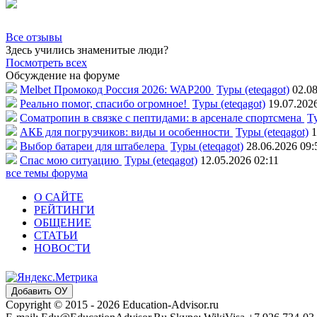
Все отзывы
Здесь учились знаменитые люди?
Посмотреть всех
Обсуждение на форуме
Melbet Промокод Россия 2026: WAP200
Туры (eteqagot)
02.08
Реально помог, спасибо огромное!
Туры (eteqagot)
19.07.202
Соматропин в связке с пептидами: в арсенале спортсмена
Ту
АКБ для погрузчиков: виды и особенности
Туры (eteqagot)
1
Выбор батареи для штабелера
Туры (eteqagot)
28.06.2026 09:
Спас мою ситуацию
Туры (eteqagot)
12.05.2026 02:11
все темы форума
О САЙТЕ
РЕЙТИНГИ
ОБЩЕНИЕ
СТАТЬИ
НОВОСТИ
Добавить ОУ
Copyright © 2015 - 2026 Education-Advisor.ru