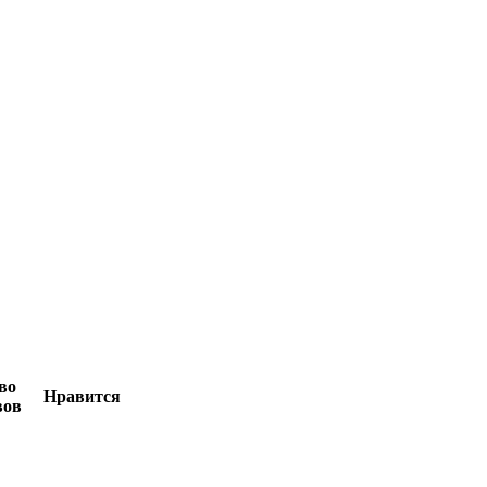
во
Нравится
вов