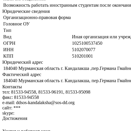
Возможность работать иностранным студентам после окончани
Юридические сведения
Организационно-правовая форма
Головное ОУ
Тип
Вид
Иная организация или учрежд
ОГРН
1025100537450
ИНН
5102070077
КПП
510201001
Юридический адрес
184040 Мурманская область г. Кандалакша ,пер.Германа Гмайне
Фактический адрес
184040 Мурманская область г. Кандалакша, пер.Германа Гмайнер
Контакты
тел:
81533-94558, 81533-96191, 81533-95098
факс:
81533-94558
e-mail:
ddsos-kandalaksha@sos-dd.org
сайт:
***
skype:
Достижения