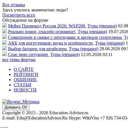
Все отзывы
Здесь учились знаменитые люди?
Посмотреть всех
Обсуждение на форуме
Melbet Промокод Россия 2026: WAP200
Туры (eteqagot)
02.08
Реально помог, спасибо огромное!
Туры (eteqagot)
19.07.202
Соматропин в связке с пептидами: в арсенале спортсмена
Ту
АКБ для погрузчиков: виды и особенности
Туры (eteqagot)
1
Выбор батареи для штабелера
Туры (eteqagot)
28.06.2026 09:
Спас мою ситуацию
Туры (eteqagot)
12.05.2026 02:11
все темы форума
О САЙТЕ
РЕЙТИНГИ
ОБЩЕНИЕ
СТАТЬИ
НОВОСТИ
Добавить ОУ
Copyright © 2015 - 2026 Education-Advisor.ru
E-mail: Edu@EducationAdvisor.Ru Skype: WikiVisa +7 926 734-03-3