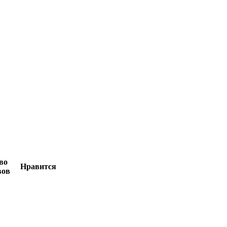
во
Нравится
вов