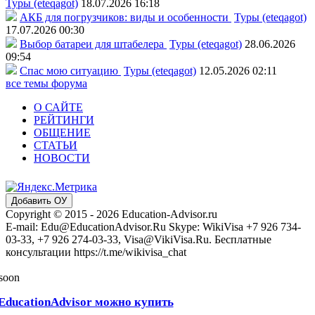
Туры (eteqagot)
18.07.2026 16:18
АКБ для погрузчиков: виды и особенности
Туры (eteqagot)
17.07.2026 00:30
Выбор батареи для штабелера
Туры (eteqagot)
28.06.2026
09:54
Спас мою ситуацию
Туры (eteqagot)
12.05.2026 02:11
все темы форума
О САЙТЕ
РЕЙТИНГИ
ОБЩЕНИЕ
СТАТЬИ
НОВОСТИ
Добавить ОУ
Copyright © 2015 - 2026 Education-Advisor.ru
E-mail: Edu@EducationAdvisor.Ru Skype: WikiVisa +7 926 734-
03-33, +7 926 274-03-33, Visa@VikiVisa.Ru. Бесплатные
консультации https://t.me/wikivisa_chat
 soon
EducationAdvisor можно купить