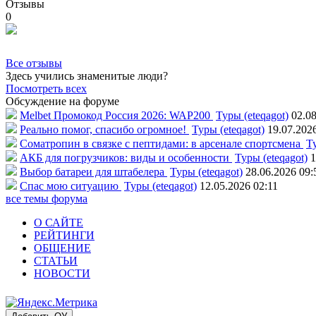
Отзывы
0
Все отзывы
Здесь учились знаменитые люди?
Посмотреть всех
Обсуждение на форуме
Melbet Промокод Россия 2026: WAP200
Туры (eteqagot)
02.08
Реально помог, спасибо огромное!
Туры (eteqagot)
19.07.202
Соматропин в связке с пептидами: в арсенале спортсмена
Ту
АКБ для погрузчиков: виды и особенности
Туры (eteqagot)
1
Выбор батареи для штабелера
Туры (eteqagot)
28.06.2026 09:
Спас мою ситуацию
Туры (eteqagot)
12.05.2026 02:11
все темы форума
О САЙТЕ
РЕЙТИНГИ
ОБЩЕНИЕ
СТАТЬИ
НОВОСТИ