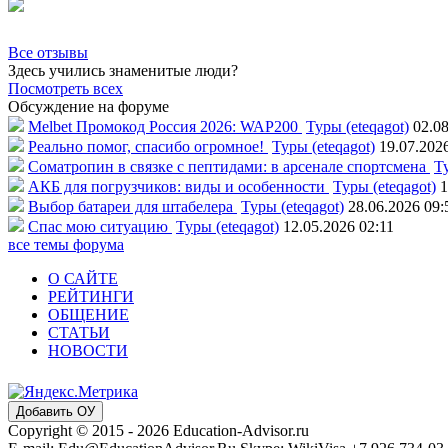
Все отзывы
Здесь учились знаменитые люди?
Посмотреть всех
Обсуждение на форуме
Melbet Промокод Россия 2026: WAP200
Туры (eteqagot)
02.08
Реально помог, спасибо огромное!
Туры (eteqagot)
19.07.202
Соматропин в связке с пептидами: в арсенале спортсмена
Ту
АКБ для погрузчиков: виды и особенности
Туры (eteqagot)
1
Выбор батареи для штабелера
Туры (eteqagot)
28.06.2026 09:
Спас мою ситуацию
Туры (eteqagot)
12.05.2026 02:11
все темы форума
О САЙТЕ
РЕЙТИНГИ
ОБЩЕНИЕ
СТАТЬИ
НОВОСТИ
Добавить ОУ
Copyright © 2015 - 2026 Education-Advisor.ru