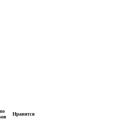
во
Нравится
вов