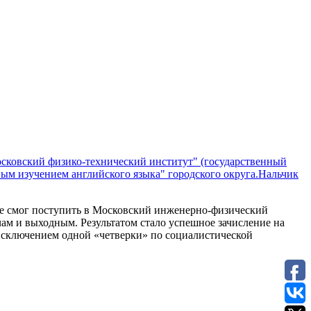
сковский физико-технический институт" (государственный
ым изучением английского языка" городского округа.Нальчик
не смог поступить в Московский инженерно-физический
ам и выходным. Результатом стало успешное зачисление на
 исключением одной «четверки» по социалистической