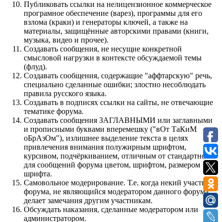
Публиковать ссылки на нелицензионное коммерческое
програмное обеспечение (варез), программы для его
взлома (краки) и генераторы ключей, а также на
материалы, защищённые авторскими правами (книги,
музыка, видео и прочее).
Создавать сообщения, не несущие конкретной
смысловой нагрузки в контексте обсуждаемой темы
(флуд).
Создавать сообщения, содержащие "аффтарскую" речь,
специально сделанные ошибки; злостно несоблюдать
правила русского языка.
Создавать в подписях ссылки на сайты, не отвечающие
тематике форума.
Cоздавать сообщения ЗАГЛАВНЫМИ или заглавными
и прописными буквами вперемешку ("вОт ТаКиМ
оБрАзОм"), излишнее выделение текста в целях
привлечения внимания полужирным шрифтом,
курсивом, подчёркиванием, отличным от стандартного
для сообщений форума цветом, шрифтом, размером
шрифта.
Самовольное модерирование. Т.е. когда некий участник
форума, не являющийся модератором данного форума,
делает замечания другим участникам.
Обсуждать наказания, сделанные модератором или
администратором.