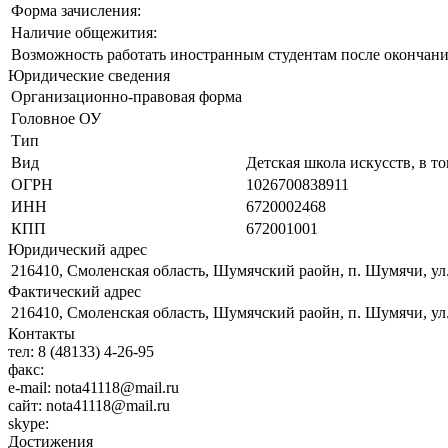
Форма зачисления:
Наличие общежития:
Возможность работать иностранным студентам после окончани
Юридические сведения
Организационно-правовая форма
Головное ОУ
Тип
Вид
Детская школа искусств, в т
ОГРН
1026700838911
ИНН
6720002468
КПП
672001001
Юридический адрес
216410, Смоленская область, Шумячский раойн, п. Шумячи, ул. 
Фактический адрес
216410, Смоленская область, Шумячский раойн, п. Шумячи, ул. 
Контакты
тел:
8 (48133) 4-26-95
факс:
e-mail:
nota41118@mail.ru
сайт:
nota41118@mail.ru
skype:
Достижения