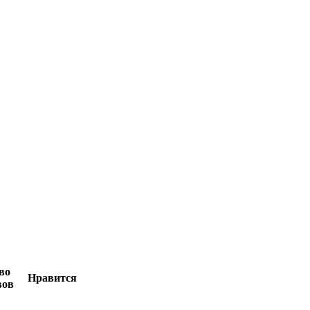
во
Нравится
вов