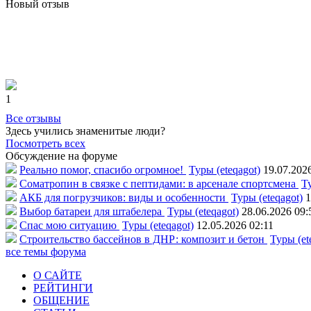
Новый отзыв
1
Все отзывы
Здесь учились знаменитые люди?
Посмотреть всех
Обсуждение на форуме
Реально помог, спасибо огромное!
Туры (eteqagot)
19.07.202
Соматропин в связке с пептидами: в арсенале спортсмена
Ту
АКБ для погрузчиков: виды и особенности
Туры (eteqagot)
1
Выбор батареи для штабелера
Туры (eteqagot)
28.06.2026 09:
Спас мою ситуацию
Туры (eteqagot)
12.05.2026 02:11
Строительство бассейнов в ДНР: композит и бетон
Туры (et
все темы форума
О САЙТЕ
РЕЙТИНГИ
ОБЩЕНИЕ