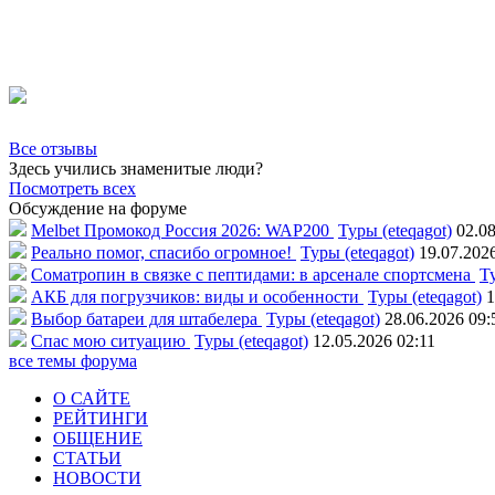
Все отзывы
Здесь учились знаменитые люди?
Посмотреть всех
Обсуждение на форуме
Melbet Промокод Россия 2026: WAP200
Туры (eteqagot)
02.08
Реально помог, спасибо огромное!
Туры (eteqagot)
19.07.202
Соматропин в связке с пептидами: в арсенале спортсмена
Ту
АКБ для погрузчиков: виды и особенности
Туры (eteqagot)
1
Выбор батареи для штабелера
Туры (eteqagot)
28.06.2026 09:
Спас мою ситуацию
Туры (eteqagot)
12.05.2026 02:11
все темы форума
О САЙТЕ
РЕЙТИНГИ
ОБЩЕНИЕ
СТАТЬИ
НОВОСТИ