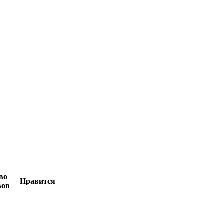
во
Нравится
вов