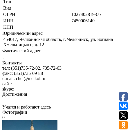
Тип
Вид
ОГРН
1027402819377
ИНН
7450006140
КПП
Юридический адрес
454017, Челябинская область, г. Челябинск, ул. Богдана
Хмельницкого, д. 12
Фактический адрес
,
Контакты
тел:
(351)735-72-02, 735-72-63
факс:
(351)735-69-88
e-mail:
chel@metkol.ru
сайт:
skype:
Достижения
Учатся и работают здесь
Фотографии
0