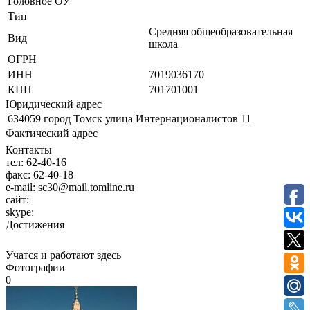
Головное ОУ
Тип
Средняя общеобразовательная
Вид
школа
ОГРН
ИНН
7019036170
КПП
701701001
Юридический адрес
634059 город Томск улица Интернационалистов 11
Фактический адрес
Контакты
тел:
62-40-16
факс:
62-40-18
e-mail:
sc30@mail.tomline.ru
сайт:
skype:
Достижения
Учатся и работают здесь
Фотографии
0