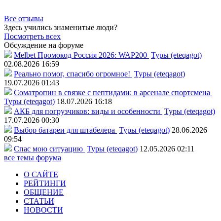
Все отзывы
Здесь учились знаменитые люди?
Посмотреть всех
Обсуждение на форуме
Melbet Промокод Россия 2026: WAP200
Туры (eteqagot)
02.08.2026 16:59
Реально помог, спасибо огромное!
Туры (eteqagot)
19.07.2026 01:43
Соматропин в связке с пептидами: в арсенале спортсмена
Туры (eteqagot)
18.07.2026 16:18
АКБ для погрузчиков: виды и особенности
Туры (eteqagot)
17.07.2026 00:30
Выбор батареи для штабелера
Туры (eteqagot)
28.06.2026
09:54
Спас мою ситуацию
Туры (eteqagot)
12.05.2026 02:11
все темы форума
О САЙТЕ
РЕЙТИНГИ
ОБЩЕНИЕ
СТАТЬИ
НОВОСТИ