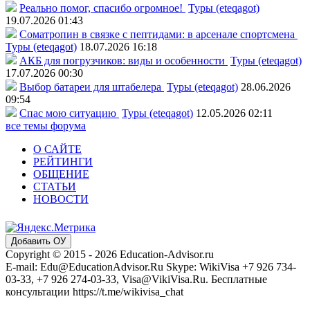
Реально помог, спасибо огромное!
Туры (eteqagot)
19.07.2026 01:43
Соматропин в связке с пептидами: в арсенале спортсмена
Туры (eteqagot)
18.07.2026 16:18
АКБ для погрузчиков: виды и особенности
Туры (eteqagot)
17.07.2026 00:30
Выбор батареи для штабелера
Туры (eteqagot)
28.06.2026
09:54
Спас мою ситуацию
Туры (eteqagot)
12.05.2026 02:11
все темы форума
О САЙТЕ
РЕЙТИНГИ
ОБЩЕНИЕ
СТАТЬИ
НОВОСТИ
Добавить ОУ
Copyright © 2015 - 2026 Education-Advisor.ru
E-mail: Edu@EducationAdvisor.Ru Skype: WikiVisa +7 926 734-
03-33, +7 926 274-03-33, Visa@VikiVisa.Ru. Бесплатные
консультации https://t.me/wikivisa_chat