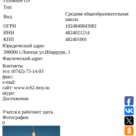
Головное ОУ
Тип
Средняя общеобразовательная
Вид
школа
ОГРН
1024840843081
ИНН
4824021214
КПП
482401001
Юридический адрес
398006 г.Липецк ул.Ибаррури, 1
Фактический адрес
Контакты
тел:
(0742)-73-14-03
факс:
e-mail:
сайт:
www.sc62.moy.su
skype:
Достижения
Учатся и работают здесь
Фотографии
0