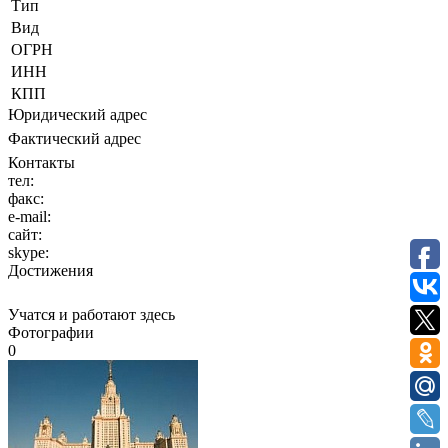
Тип
Вид
ОГРН
ИНН
КПП
Юридический адрес
Фактический адрес
Контакты
тел:
факс:
e-mail:
сайт:
skype:
Достижения
Учатся и работают здесь
Фотографии
0