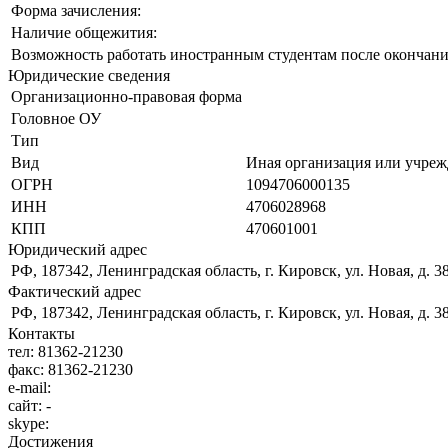
Форма зачисления:
Наличие общежития:
Возможность работать иностранным студентам после окончани
Юридические сведения
Организационно-правовая форма
Головное ОУ
Тип
Вид
Иная организация или учрежд
ОГРН
1094706000135
ИНН
4706028968
КПП
470601001
Юридический адрес
РФ, 187342, Ленинградская область, г. Кировск, ул. Новая, д. 3
Фактический адрес
РФ, 187342, Ленинградская область, г. Кировск, ул. Новая, д. 3
Контакты
тел:
81362-21230
факс:
81362-21230
e-mail:
сайт:
-
skype:
Достижения