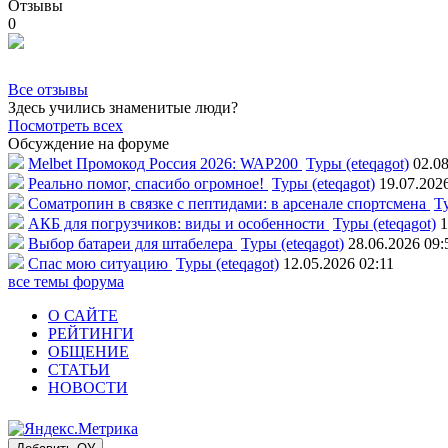
Отзывы
0
Все отзывы
Здесь учились знаменитые люди?
Посмотреть всех
Обсуждение на форуме
Melbet Промокод Россия 2026: WAP200
Туры (eteqagot)
02.08
Реально помог, спасибо огромное!
Туры (eteqagot)
19.07.202
Соматропин в связке с пептидами: в арсенале спортсмена
Ту
АКБ для погрузчиков: виды и особенности
Туры (eteqagot)
1
Выбор батареи для штабелера
Туры (eteqagot)
28.06.2026 09:
Спас мою ситуацию
Туры (eteqagot)
12.05.2026 02:11
все темы форума
О САЙТЕ
РЕЙТИНГИ
ОБЩЕНИЕ
СТАТЬИ
НОВОСТИ