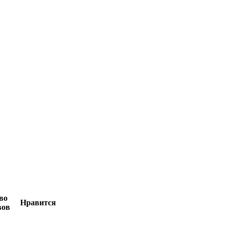
во
Нравится
вов